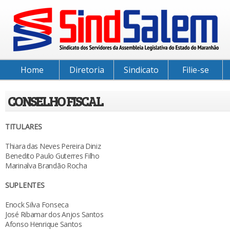
Home
Diretoria
Sindicato
Filie-se
CONSELHO FISCAL
TITULARES
Thiara das Neves Pereira Diniz
Benedito Paulo Guterres Filho
Marinalva Brandão Rocha
SUPLENTES
Enock Silva Fonseca
José Ribamar dos Anjos Santos
Afonso Henrique Santos