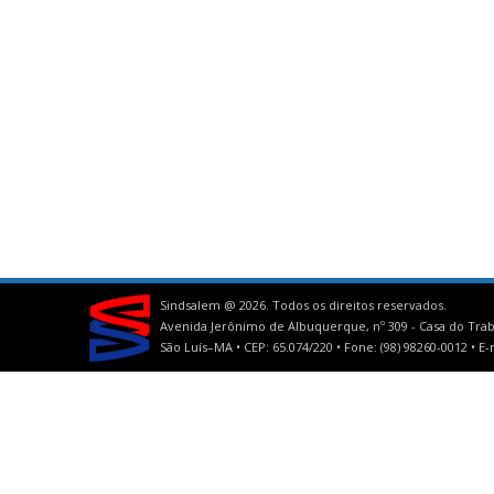
Sindsalem @
2026. Todos os direitos reservados.
Avenida Jerônimo de Albuquerque, nº 309 - Casa do Trab
São Luís–MA • CEP: 65.074/220 • Fone: (98) 98260-0012 •