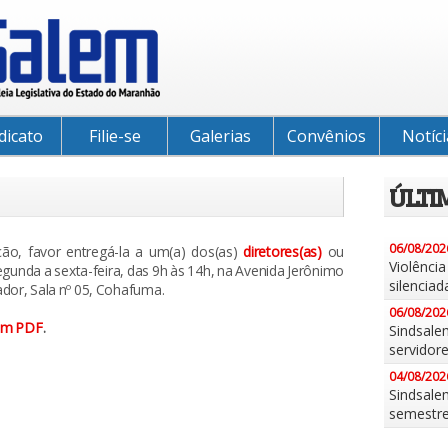
dicato
Filie-se
Galerias
Convênios
Notíci
ÚLTI
06/08/202
ção, favor entregá-la a um(a) dos(as)
diretores(as)
ou
Violênci
gunda a sexta-feira, das 9h às 14h, na Avenida Jerônimo
silenciad
ador, Sala nº 05, Cohafuma.
06/08/202
 em PDF
.
Sindsale
servidor
04/08/202
Sindsalem
semestr