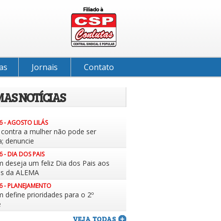
as
Jornais
Contato
MAS NOTÍCIAS
6 - AGOSTO LILÁS
a contra a mulher não pode ser
a; denuncie
6 - DIA DOS PAIS
m deseja um feliz Dia dos Pais aos
es da ALEMA
6 - PLANEJAMENTO
 define prioridades para o 2º
e
VEJA TODAS