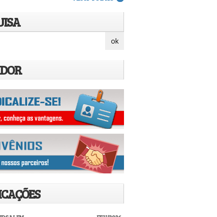
UISA
IDOR
ICAÇÕES