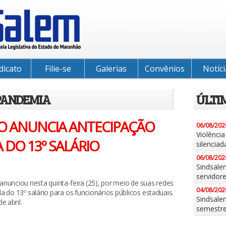
dicato
Filie-se
Galerias
Convênios
Notíci
PANDEMIA
ÚLTI
O ANUNCIA ANTECIPAÇÃO
06/08/202
Violênci
 DO 13º SALÁRIO
silenciad
06/08/202
Sindsale
servidor
nunciou nesta quinta-feira (25), por meio de suas redes
04/08/202
la do 13º salário para os funcionários públicos estaduais.
Sindsalem
e abril.
semestr