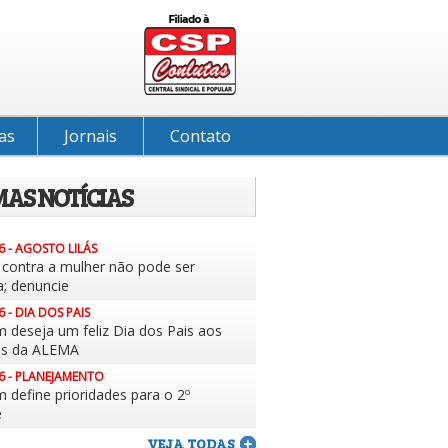
as
Jornais
Contato
MAS NOTÍCIAS
6 - AGOSTO LILÁS
a contra a mulher não pode ser
a; denuncie
6 - DIA DOS PAIS
m deseja um feliz Dia dos Pais aos
es da ALEMA
6 - PLANEJAMENTO
 define prioridades para o 2º
e
VEJA TODAS