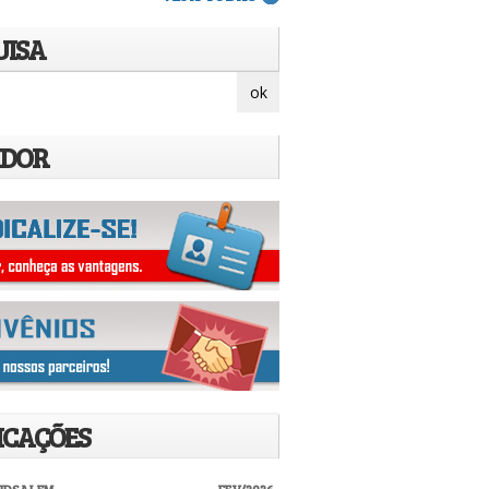
UISA
IDOR
ICAÇÕES