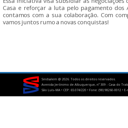
Essa iniciativa visa subsidiar as negociações
Casa e reforçar a luta pelo pagamento dos A
contamos com a sua colaboração. Com comp
vamos juntos rumo a novas conquistas!
Sindsalem @
2026. Todos os direitos reservados.
Avenida Jerônimo de Albuquerque, nº 309 - Casa do Trab
São Luís–MA • CEP: 65.074/220 • Fone: (98) 98260-0012 •