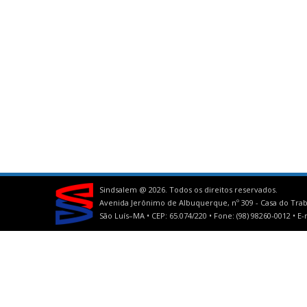
Sindsalem @
2026. Todos os direitos reservados.
Avenida Jerônimo de Albuquerque, nº 309 - Casa do Trab
São Luís–MA • CEP: 65.074/220 • Fone: (98) 98260-0012 •