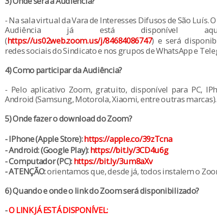
3) Onde será a Audiência?
- Na sala virtual da Vara de Interesses Difusos de São Luís. O
Audiência já está disponível 
(
https://us02web.zoom.us/j/84684086747
) e será disponi
redes sociais do Sindicato e nos grupos de WhatsApp e Tel
4) Como participar da Audiência?
- Pelo aplicativo Zoom, gratuito, disponível para PC, IP
Android (Samsung, Motorola, Xiaomi, entre outras marcas).
5) Onde fazer o download do Zoom?
- IPhone (Apple Store):
https://apple.co/39zTcna
- Android: (Google Play):
https://bit.ly/3CD4u6g
- Computador (PC):
https://bit.ly/3um8aXv
- ATENÇÃO:
orientamos que, desde já, todos instalem o Zoo
6) Quando e onde o link do Zoom será disponibilizado?
-
O LINK JÁ ESTÁ DISPONÍVEL: