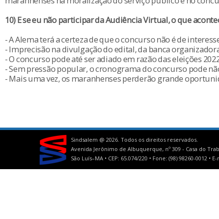
maranhenses na moralização do serviço público e no concur
10) E se eu não participar da Audiência Virtual, o que aconte
- A Alema terá a certeza de que o concurso não é de interess
- Imprecisão na divulgação do edital, da banca organizadora
- O concurso pode até ser adiado em razão das eleições 2022
- Sem pressão popular, o cronograma do concurso pode nã
- Mais uma vez, os maranhenses perderão grande oportun
Sindsalem @
2026. Todos os direitos reservados.
Avenida Jerônimo de Albuquerque, nº 309 - Casa do Trab
São Luís–MA • CEP: 65.074/220 • Fone: (98) 98260-0012 •