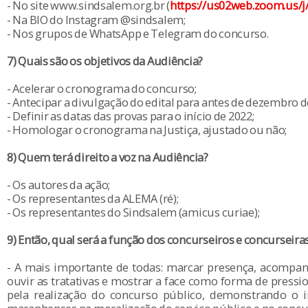
- No site www.sindsalem.org.br (
https://us02web.zoom.us/
- Na BIO do Instagram @sindsalem;
- Nos grupos de WhatsApp e Telegram do concurso.
7) Quais são os objetivos da Audiência?
- Acelerar o cronograma do concurso;
- Antecipar a divulgação do edital para antes de dezembro d
- Definir as datas das provas para o início de 2022;
- Homologar o cronograma na Justiça, ajustado ou não;
8) Quem terá direito a voz na Audiência?
- Os autores da ação;
- Os representantes da ALEMA (ré);
- Os representantes do Sindsalem (amicus curiae);
9) Então, qual será a função dos concurseiros e concurseira
- A mais importante de todas: marcar presença, acompan
ouvir as tratativas e mostrar a face como forma de pressi
pela realização do concurso público, demonstrando o i