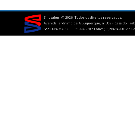
Sindsalem @
2026. Todos os direitos reservados.
Avenida Jerônimo de Albuquerque, nº 309 - Casa do Trab
São Luís–MA • CEP: 65.074/220 • Fone: (98) 98260-0012 •