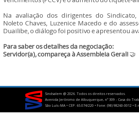
Na avaliação dos dirigentes do Sindicato, 
Noleto Chaves, Luzenice Macedo e do assesso
Duailibe, o diálogo foi positivo e apresentou a
Para saber os detalhes da negociação:
Servidor(a), compareça à Assembleia Geral!
🤝
Sindsalem @
2026. Todos os direitos reservados.
Avenida Jerônimo de Albuquerque, nº 309 - Casa do Trab
São Luís–MA • CEP: 65.074/220 • Fone: (98) 98260-0012 •