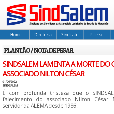
Home
Diretoria
Sindicato
Filie-se
PLANTÃO / NOTA DE PESAR
SINDSALEM LAMENTA A MORTE DO 
ASSOCIADO NILTON CÉSAR
01/06/2022
SINDSALEM
É com profunda tristeza que o SINDSA
falecimento do associado Nilton César 
servidor da ALEMA desde 1986.