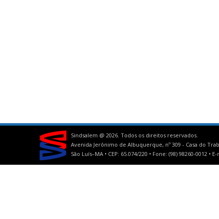
Sindsalem @
2026. Todos os direitos reservados.
Avenida Jerônimo de Albuquerque, nº 309 - Casa do Trab
São Luís–MA • CEP: 65.074/220 • Fone: (98) 98260-0012 •