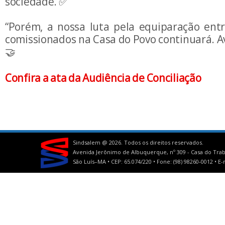
sociedade. ✅
“Porém, a nossa luta pela equiparação ent
comissionados na Casa do Povo continuará. Ava
🤝
Confira a ata da Audiência de Conciliação
Sindsalem @
2026. Todos os direitos reservados.
Avenida Jerônimo de Albuquerque, nº 309 - Casa do Trab
São Luís–MA • CEP: 65.074/220 • Fone: (98) 98260-0012 •