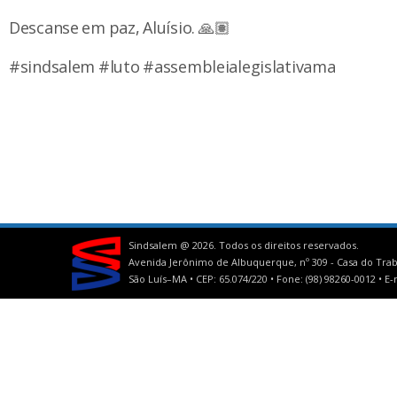
Descanse em paz, Aluísio. 🙏🏽
#sindsalem #luto #assembleialegislativama
Sindsalem @
2026. Todos os direitos reservados.
Avenida Jerônimo de Albuquerque, nº 309 - Casa do Trab
São Luís–MA • CEP: 65.074/220 • Fone: (98) 98260-0012 •