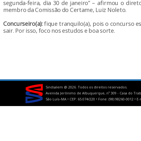
segunda-feira, dia 30 de janeiro” – afirmou o dir
membro da Comissão do Certame, Luiz Noleto.
Concurseiro(a):
fique tranquilo(a), pois o concurso e
sair. Por isso, foco nos estudos e boa sorte.
Sindsalem @
2026. Todos os direitos reservados.
Avenida Jerônimo de Albuquerque, nº 309 - Casa do Trab
São Luís–MA • CEP: 65.074/220 • Fone: (98) 98260-0012 •