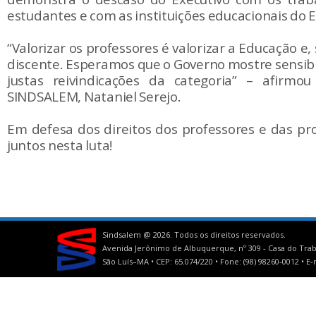
estudantes e com as instituições educacionais do 
“Valorizar os professores é valorizar a Educação e,
discente. Esperamos que o Governo mostre sensibi
justas reivindicações da categoria” – afirmo
SINDSALEM, Nataniel Serejo.
Em defesa dos direitos dos professores e das pr
juntos nesta luta!
Sindsalem @
2026. Todos os direitos reservados.
Avenida Jerônimo de Albuquerque, nº 309 - Casa do Trab
São Luís–MA • CEP: 65.074/220 • Fone: (98) 98260-0012 •