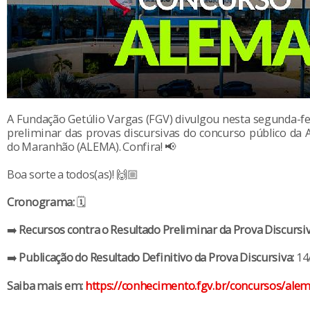
A Fundação Getúlio Vargas (FGV) divulgou nesta segunda-fei
preliminar das provas discursivas do concurso público da 
do Maranhão (ALEMA). Confira! 📢
Boa sorte a todos(as)! 🙌🏼
Cronograma:
🗓️
➡️
Recursos contra o Resultado Preliminar da Prova Discursiv
➡️
Publicação do Resultado Definitivo da Prova Discursiva:
14
Saiba mais em:
https://conhecimento.fgv.br/concursos/ale