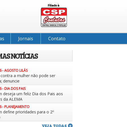
as
Jornais
Contato
MAS NOTÍCIAS
6 - AGOSTO LILÁS
a contra a mulher não pode ser
a; denuncie
6 - DIA DOS PAIS
m deseja um feliz Dia dos Pais aos
es da ALEMA
6 - PLANEJAMENTO
 define prioridades para o 2º
e
VEJA TODAS