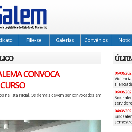
dicato
Filie-se
Galerias
Convênios
Notíci
LICO
ÚLTI
, ALEMA CONVOCA
06/08/202
Violênci
NCURSO
silenciad
06/08/202
 na lista inicial. Os demais devem ser convocados em
Sindsale
servidor
04/08/202
Sindsalem
semestr