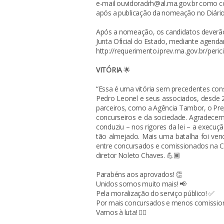
e-mail ouvidoradrh@al.ma.gov.br como co
após a publicação da nomeação no Diário 
Após a nomeação, os candidatos deverão 
Junta Oficial do Estado, mediante agenda
http://requerimento.iprev.ma.gov.br/perici
VITÓRIA
🌟
“Essa é uma vitória sem precedentes co
Pedro Leonel e seus associados, desde 2
parceiros, como a Agência Tambor, o Prep
concurseiros e da sociedade. Agradecem
conduziu – nos rigores da lei – a execuç
tão almejado. Mais uma batalha foi ve
entre concursados e comissionados na C
diretor Noleto Chaves. 💪🏾
Parabéns aos aprovados! 👏
Unidos somos muito mais! 📢
Pela moralização do serviço público! ✅
Por mais concursados e menos comissio
Vamos à luta! ✊🏽