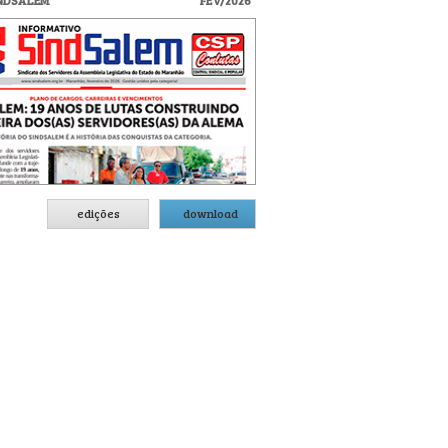
INDSALEM
FEV/2026
edições
download