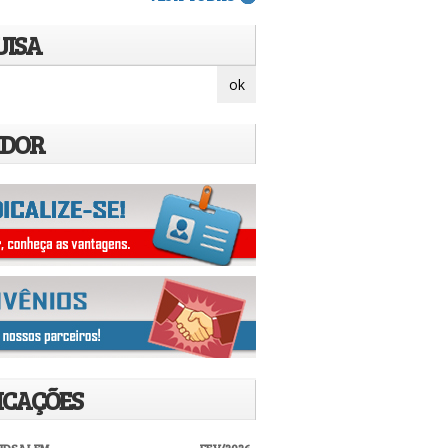
UISA
IDOR
ICAÇÕES