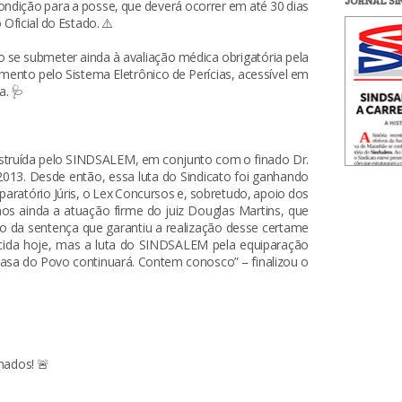
JORNAL S
ndição para a posse, que deverá ocorrer em até 30 dias
Oficial do Estado. ⚠️
se submeter ainda à avaliação médica obrigatória pela
mento pelo Sistema Eletrônico de Perícias, acessível em
a. 🩺
nstruída pelo SINDSALEM, em conjunto com o finado Dr.
013. Desde então, essa luta do Sindicato foi ganhando
aratório Júris, o Lex Concursos e, sobretudo, apoio dos
os ainda a atuação firme do juiz Douglas Martins, que
ão da sentença que garantiu a realização desse certame
ncida hoje, mas a luta do SINDSALEM pela equiparação
asa do Povo continuará. Contem conosco” – finalizou o
nados! 🚨