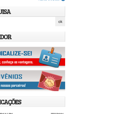
UISA
IDOR
ICAÇÕES