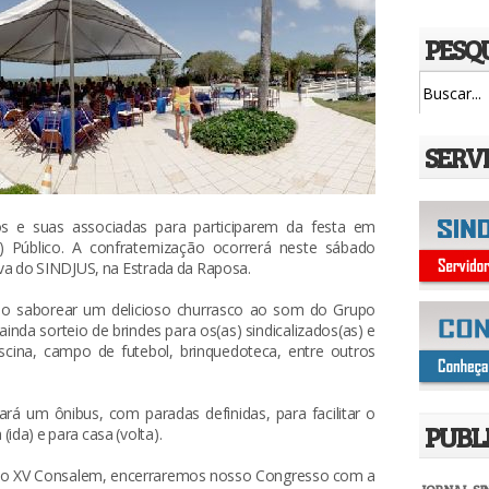
PESQ
SERV
 e suas associadas para participarem da festa em
 Público. A confraternização ocorrerá neste sábado
tiva do SINDJUS, na Estrada da Raposa.
ão saborear um delicioso churrasco ao som do Grupo
da sorteio de brindes para os(as) sindicalizados(as) e
scina, campo de futebol, brinquedoteca, entre outros
zará um ônibus, com paradas definidas, para facilitar o
PUBL
ida) e para casa (volta).
s no XV Consalem, encerraremos nosso Congresso com a