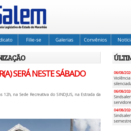
dicato
Filie-se
Galerias
Convênios
Notíci
NIZAÇÃO
ÚLTI
R(A) SERÁ NESTE SÁBADO
06/08/202
Violênci
silenciad
06/08/202
as 12h, na Sede Recreativa do SINDJUS, na Estrada da
Sindsale
servidor
04/08/202
Sindsalem
semestr