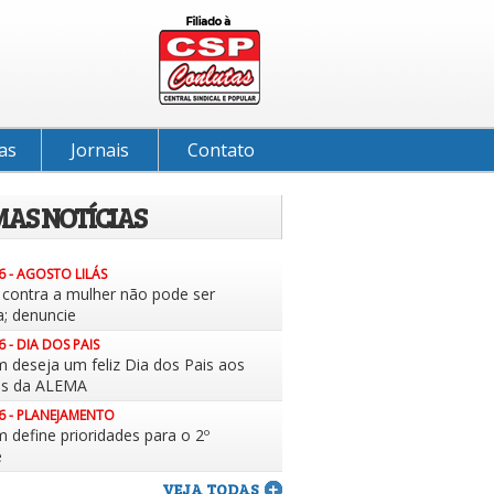
as
Jornais
Contato
MAS NOTÍCIAS
6 - AGOSTO LILÁS
a contra a mulher não pode ser
a; denuncie
6 - DIA DOS PAIS
m deseja um feliz Dia dos Pais aos
es da ALEMA
6 - PLANEJAMENTO
 define prioridades para o 2º
e
VEJA TODAS