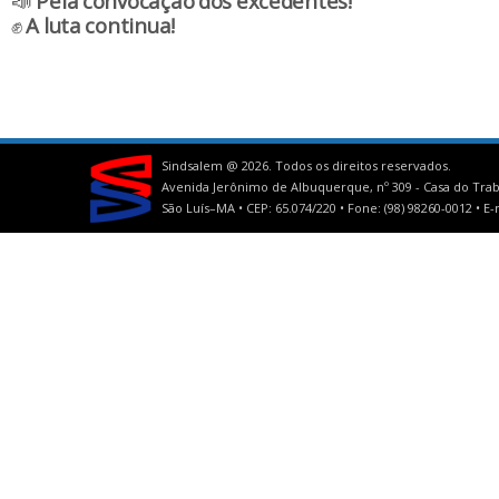
📣
Pela convocação dos excedentes!
✊
A luta continua!
Sindsalem @
2026. Todos os direitos reservados.
Avenida Jerônimo de Albuquerque, nº 309 - Casa do Trab
São Luís–MA • CEP: 65.074/220 • Fone: (98) 98260-0012 •