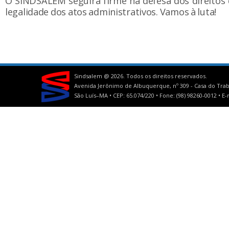
O SINDSALEM seguirá firme na defesa dos direitos 
legalidade dos atos administrativos. Vamos à luta!
Sindsalem @
2026. Todos os direitos reservados.
Avenida Jerônimo de Albuquerque, nº 309 - Casa do Trab
São Luís–MA • CEP: 65.074/220 • Fone: (98) 98260-0012 •