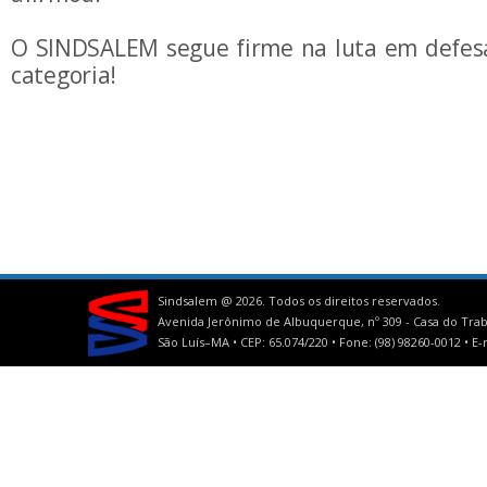
O SINDSALEM segue firme na luta em defesa
categoria!
Sindsalem @
2026. Todos os direitos reservados.
Avenida Jerônimo de Albuquerque, nº 309 - Casa do Trab
São Luís–MA • CEP: 65.074/220 • Fone: (98) 98260-0012 •