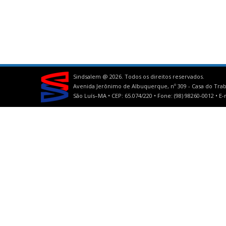
Sindsalem @
2026. Todos os direitos reservados.
Avenida Jerônimo de Albuquerque, nº 309 - Casa do Trab
São Luís–MA • CEP: 65.074/220 • Fone: (98) 98260-0012 •