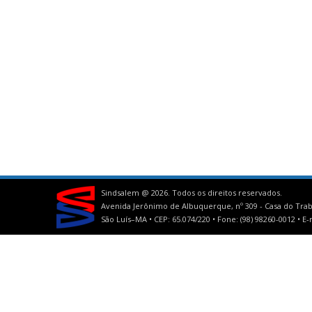
Sindsalem @
2026. Todos os direitos reservados.
Avenida Jerônimo de Albuquerque, nº 309 - Casa do Trab
São Luís–MA • CEP: 65.074/220 • Fone: (98) 98260-0012 •