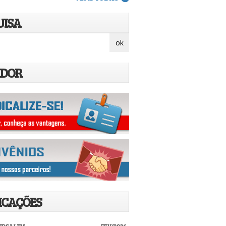
UISA
IDOR
ICAÇÕES