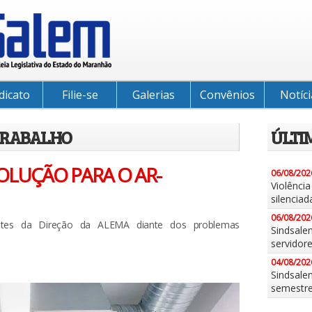
dicato
Filie-se
Galerias
Convênios
Notíci
 TRABALHO
ÚLTI
OLUÇÃO PARA O AR-
06/08/202
Violênci
silenciad
06/08/202
ntes da Direção da ALEMA diante dos problemas
Sindsale
servidor
04/08/202
Sindsalem
semestr