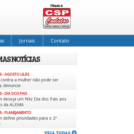
as
Jornais
Contato
MAS NOTÍCIAS
6 - AGOSTO LILÁS
a contra a mulher não pode ser
a; denuncie
6 - DIA DOS PAIS
m deseja um feliz Dia dos Pais aos
es da ALEMA
6 - PLANEJAMENTO
 define prioridades para o 2º
e
VEJA TODAS