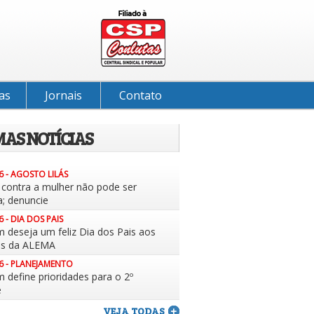
as
Jornais
Contato
MAS NOTÍCIAS
6 - AGOSTO LILÁS
a contra a mulher não pode ser
a; denuncie
6 - DIA DOS PAIS
m deseja um feliz Dia dos Pais aos
es da ALEMA
6 - PLANEJAMENTO
 define prioridades para o 2º
e
VEJA TODAS