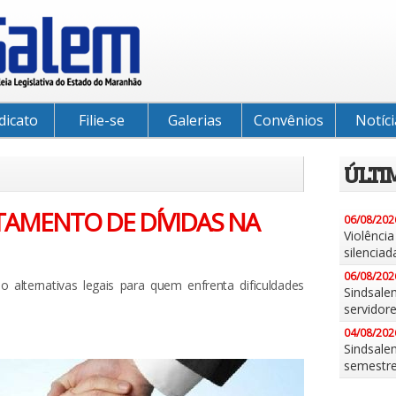
dicato
Filie-se
Galerias
Convênios
Notíci
ÚLTI
TAMENTO DE DÍVIDAS NA
06/08/202
Violênci
silenciad
06/08/202
 alternativas legais para quem enfrenta dificuldades
Sindsale
servidor
04/08/202
Sindsalem
semestr