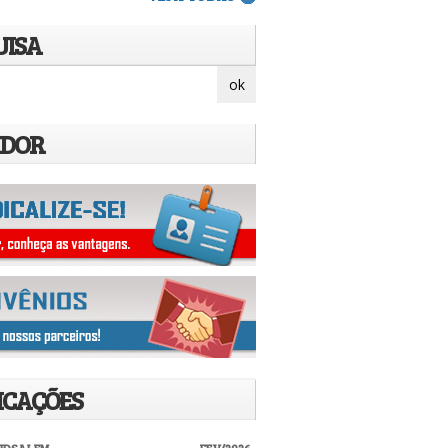
UISA
IDOR
ICAÇÕES