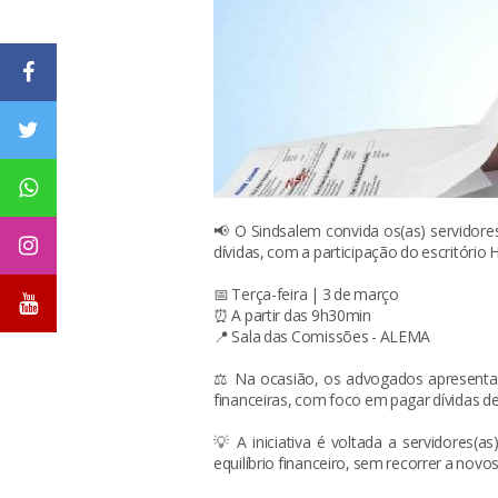
📢 O Sindsalem convida os(as) servidor
dívidas, com a participação do escritório 
📅 Terça-feira | 3 de março
⏰ A partir das 9h30min
📍 Sala das Comissões - ALEMA
⚖️ Na ocasião, os advogados apresentarã
financeiras, com foco em pagar dívidas de
💡 A iniciativa é voltada a servidores(
equilíbrio financeiro, sem recorrer a nov