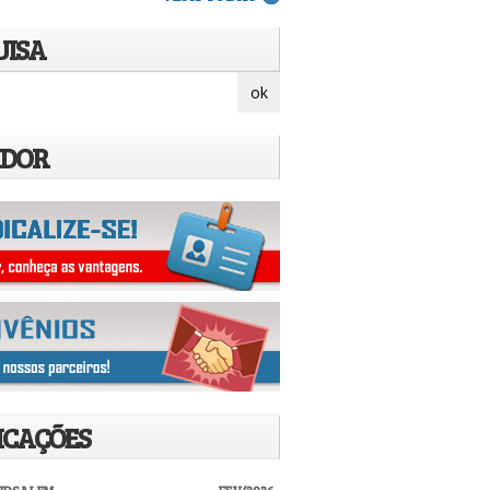
UISA
IDOR
ICAÇÕES