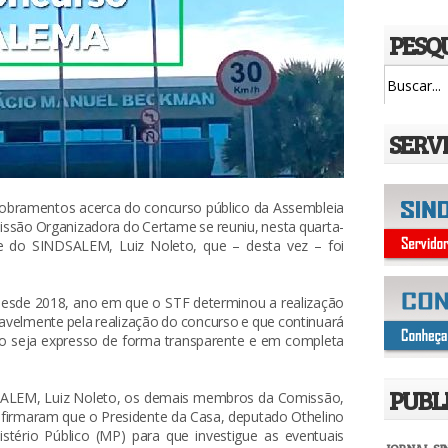
PESQ
SERV
dobramentos acerca do concurso público da Assembleia
ssão Organizadora do Certame se reuniu, nesta quarta-
nte do SINDSALEM, Luiz Noleto, que – desta vez – foi
desde 2018, ano em que o STF determinou a realização
savelmente pela realização do concurso e que continuará
ado seja expresso de forma transparente e em completa
PUBL
SALEM, Luiz Noleto, os demais membros da Comissão,
firmaram que o Presidente da Casa, deputado Othelino
stério Público (MP) para que investigue as eventuais