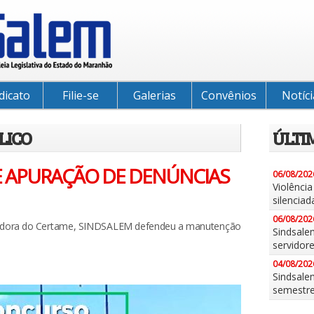
dicato
Filie-se
Galerias
Convênios
Notíci
LICO
ÚLTI
 APURAÇÃO DE DENÚNCIAS
06/08/202
Violênci
silenciad
06/08/202
zadora do Certame, SINDSALEM defendeu a manutenção
Sindsale
servidor
04/08/202
Sindsalem
semestr