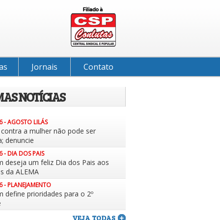
as
Jornais
Contato
MAS NOTÍCIAS
6 - AGOSTO LILÁS
a contra a mulher não pode ser
a; denuncie
6 - DIA DOS PAIS
m deseja um feliz Dia dos Pais aos
es da ALEMA
6 - PLANEJAMENTO
 define prioridades para o 2º
e
VEJA TODAS